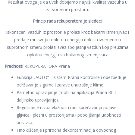
Rezultat ovoga je da uvek dobijamo najviši kvalitet vazduha u
zatvorenom prostoru.
Princip rada rekuperatora je sledeci:
iskorisceni vazduh iz prostorije prolazi kroz bakarni izmenjivac i
predaje mu svoju toplotnu energiju dok istovremeno u
suprotnom smeru prolazi svez spoljasnji vazduh koji preuzima
toplotnu energiju sa bakarnog izmenjivaca.
Prednosti
REKUPERATORA Prana
Funkcija „AUTO“ – sistem Prana kontroliše i obezbeđuje
održavanje sigurne i zdrave unutrašnje klime.
Pametno upravljanje (mobilna aplikacija Prana RC i
daljinsko upravljanje).
Regulisanje nivoa vlažnosti radi sprečavanja pojave
gljivica i plesni u prostorijama i poboljšanja udobnosti
boravka.
Fino čišćenje i prirodna dekontaminacija dovodnog