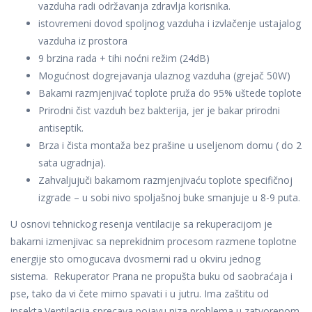
vazduha radi održavanja zdravlja korisnika.
istovremeni dovod spoljnog vazduha i izvlačenje ustajalog
vazduha iz prostora
9 brzina rada + tihi noćni režim (24dB)
Mogućnost dogrejavanja ulaznog vazduha (grejač 50W)
Bakarni razmjenjivać toplote pruža do 95% uštede toplote
Prirodni čist vazduh bez bakterija, jer je bakar prirodni
antiseptik.
Brza i čista montaža bez prašine u useljenom domu ( do 2
sata ugradnja).
Zahvaljujuči bakarnom razmjenjivaću toplote specifičnoj
izgrade – u sobi nivo spoljašnoj buke smanjuje u 8-9 puta.
U osnovi tehnickog resenja ventilacije sa rekuperacijom je
bakarni izmenjivac sa neprekidnim procesom razmene toplotne
energije sto omogucava dvosmerni rad u okviru jednog
sistema. Rekuperator Prana ne propušta buku od saobraćaja i
pse, tako da vi čete mirno spavati i u jutru. Ima zaštitu od
insekta.Ventilacija sprecava pojavu niza problema u zatvorenom