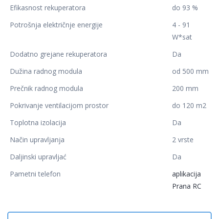
Efikasnost rekuperatora
do 93 %
Potrošnja električnje energije
4 - 91
W*sat
Dodatno grejane rekuperatora
Da
Dužina radnog modula
od 500 mm
Prečnik radnog modula
200 mm
Pokrivanje ventilacijom prostor
do 120 m2
Toplotna izolacija
Da
Način upravljanja
2 vrste
Daljinski upravljać
Da
Pametni telefon
aplikacija
Prana RC