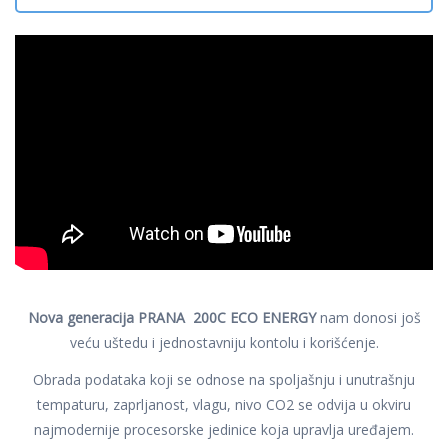
Nova generacija PRANA 200C ECO ENERGY
nam donosi još
veću uštedu i jednostavniju kontolu i korišćenje.
Obrada podataka koji se odnose na spoljašnju i unutrašnju
tempaturu, zaprljanost, vlagu, nivo CO2 se odvija u okviru
najmodernije procesorske jedinice koja upravlja uređajem.