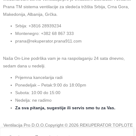
Prana TM sistema ventilacije za sledeća tržišta Srbija, Crna Gora,
Makedonija, Albanija, Grčka.
Srbija: +3816 28939234
Montenegro: +382 68 867 333
prana@rekuperator.prana911.com
Naša On-Line podrška vam je na raspolaganju 24 sata dnevno,
sedam dana u nedelji.
Prijemna kancelarija radi
Ponedeljak – Petak:9:00 do 18:00pm
Subota: 10:00 do 15:00
Nedelja: ne radimo
Za sva pitanja, sugestije ili servis smo tu za Vas.
Ventilacija Pro D.O.O.Copyright © 2026 REKUPERATOR TOPLOTE
PRANA – NAJBOLJI SISTEM VENTILACIJE