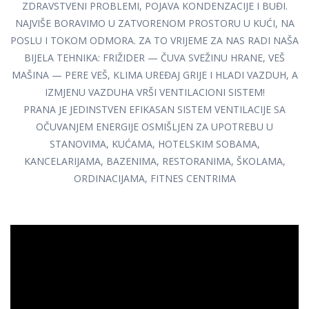
ZDRAVSTVENI PROBLEMI, POJAVA KONDENZACIJE I BUĐI.
NAJVIŠE BORAVIMO U ZATVORENOM PROSTORU U KUĆI, NA
POSLU I TOKOM ODMORA. ZA TO VRIJEME ZA NAS RADI NAŠA
BIJELA TEHNIKA: FRIŽIDER — ČUVA SVEŽINU HRANE, VEŠ
MAŠINA — PERE VEŠ, KLIMA UREĐAJ GRIJE I HLADI VAZDUH, A
IZMJENU VAZDUHA VRŠI VENTILACIONI SISTEM!
PRANA JE JEDINSTVEN EFIKASAN SISTEM VENTILACIJE SA
OČUVANJEM ENERGIJE OSMIŠLJEN ZA UPOTREBU U
STANOVIMA, KUĆAMA, HOTELSKIM SOBAMА,
KANCELARIJAMA, BAZENIMA, RESTORANIMA, ŠKOLAMA,
ORDINACIJAMA, FITNES CENTRIMA