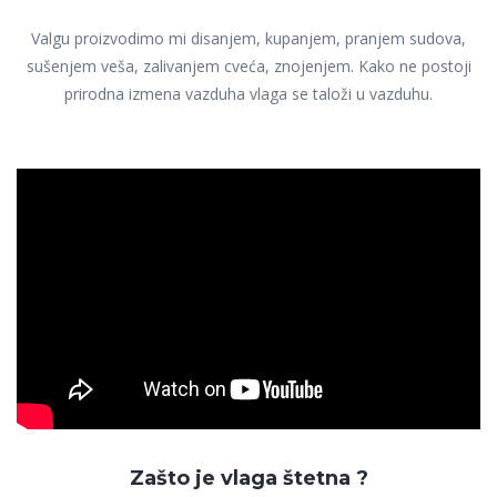
Valgu proizvodimo mi disanjem, kupanjem, pranjem sudova,
sušenjem veša, zalivanjem cveća, znojenjem. Kako ne postoji
prirodna izmena vazduha vlaga se taloži u vazduhu.
Zašto je vlaga štetna ?