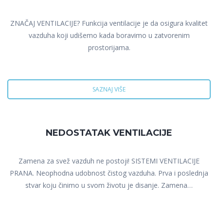
ZNAČAJ VENTILACIJE? Funkcija ventilacije je da osigura kvalitet
vazduha koji udišemo kada boravimo u zatvorenim
prostorijama.
SAZNAJ VIŠE
NEDOSTATAK VENTILACIJE
Zamena za svež vazduh ne postoji! SISTEMI VENTILACIJE
PRANA. Neophodna udobnost čistog vazduha. Prva i poslednja
stvar koju činimo u svom životu je disanje. Zamena…