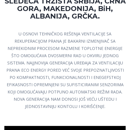
SLEDEĆA TRŽIŠTA SRBIJA, CRNA
GORA, MAKEDONIJA, BiH,
ALBANIJA, GRČKA.
U OSNOVI TEHNIČKOG REŠENJA VENTILACIJE SA
REKUPERACIJOM PRANA JE BAKARNI IZMENJIVAČ SA
NEPREKIDNIM PROCESOM RAZMENE TOPLOTNE ENERGIJE
ŠTO OMOGUĆAVA DVOSMERNI RAD U OKVIRU JEDNOG
SISTEMA. NAJJNOVIJA GENERACIJA UREĐAJA ZA VENTILACIJU
PRANA ECO ENERGY PORED VEĆ SVOJE PREPOZNATLJIVOSTI
PO KOMPAKTNOSTI, FUNKCIONALNOSTI I ENEGEFSTKOJ
EFIKASNOSTI OPREMNJENI SU SUFISTICIRANIM SENZORIMA
KOJI OMOGUĆAVAJU POTPUNO AUTOMATSKI REŽIM RADA.
NOVA GENERACIJA NAM DONOSI JOŠ VEĆU UŠTEDU I
JEDNOSTAVNIJU KONTOLU I KORIŠĆENJE.