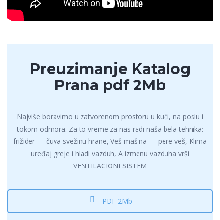
Preuzimanje Katalog
Prana pdf 2Mb
Najviše boravimo u zatvorenom prostoru u kući, na poslu i
tokom odmora. Za to vreme za nas radi naša bela tehnika:
frižider — čuva svežinu hrane, Veš mašina — pere veš, Klima
uređaj greje i hladi vazduh, A izmenu vazduha vrši
VENTILACIONI SISTEM
PDF 2Mb