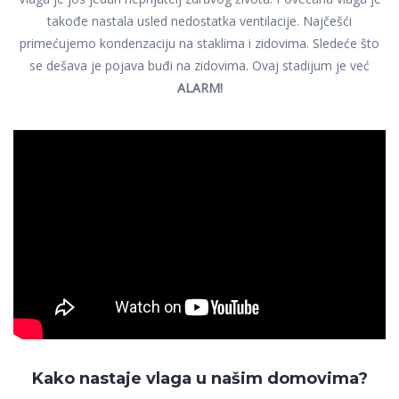
takođe nastala usled nedostatka ventilacije. Najčešći
primećujemo kondenzaciju na staklima i zidovima. Sledeće što
se dešava je pojava buđi na zidovima. Ovaj stadijum je već
ALARM!
Kako nastaje vlaga u našim domovima?