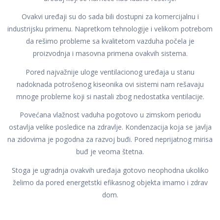
Ovakvi uređaji su do sada bili dostupni za komercijalnu i
industrijsku primenu. Napretkom tehnologije i velikom potrebom
da rešimo probleme sa kvalitetom vazduha počela je
proizvodnja i masovna primena ovakvih sistema.
Pored najvažnije uloge ventilacionog uređaja u stanu
nadoknada potrošenog kiseonika ovi sistemi nam rešavaju
mnoge probleme koji si nastali zbog nedostatka ventilacije.
Povećana vlažnost vaduha pogotovo u zimskom periodu
ostavlja velike posledice na zdravlje. Kondenzacija koja se javlja
na zidovima je pogodna za razvoj buđi. Pored neprijatnog mirisa
buđ je veoma štetna.
Stoga je ugradnja ovakvih uređaja gotovo neophodna ukoliko
želimo da pored energetstki efikasnog objekta imamo i zdrav
dom.