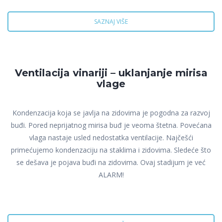
SAZNAJ VIŠE
Ventilacija vinariji – uklanjanje mirisa
vlage
Kondenzacija koja se javlja na zidovima je pogodna za razvoj
buđi. Pored neprijatnog mirisa buđ je veoma štetna. Povećana
vlaga nastaje usled nedostatka ventilacije. Najčešći
primećujemo kondenzaciju na staklima i zidovima. Sledeće što
se dešava je pojava buđi na zidovima. Ovaj stadijum je već
ALARM!