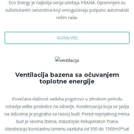
Eco Energy je najbolja serija uređaja PRANA. Opremnjeni su
sufisticiranim senzorima koji omogućavaju potpuno automatski
režim rada.
SAZNAJ VIŠE
Ventilacija bazena sa očuvanjem
toplotne energije
Povećana vlažnost vaduha pogotovo u zimskom periodu
ostavlja velike posledice na zdravlje. Kondenzacija koja se javlja
na zidovima je pogodna za razvoj buđi. Pored neprijatnog mirisa
buđ je veoma štetna. Industrijski Rekuperatori Prana
obezbezuju konstantnu izmenu vazduha od 550 do 1500m3*sat