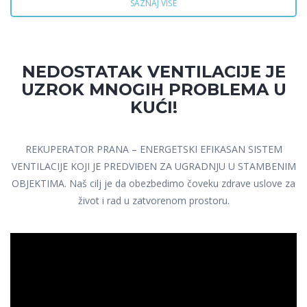
SAZNAJ VIŠE
NEDOSTATAK VENTILACIJE JE
UZROK MNOGIH PROBLEMA U
KUĆI!
REKUPERATOR PRANA – ENERGETSKI EFIKASAN SISTEM
VENTILACIJE KOJI JE PREDVIĐEN ZA UGRADNJU U STAMBENIM
OBJEKTIMA. Naš cilj je da obezbedimo čoveku zdrave uslove za
život i rad u zatvorenom prostoru.