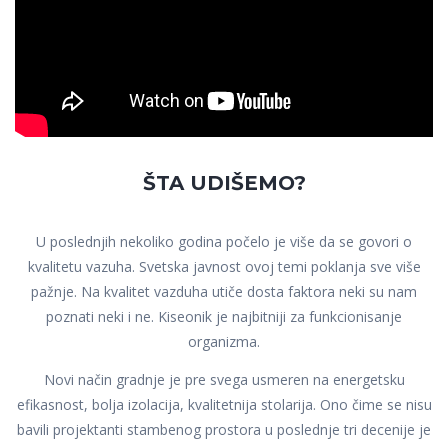
ŠTA UDIŠEMO?
U poslednjih nekoliko godina počelo je više da se govori o
kvalitetu vazuha. Svetska javnost ovoj temi poklanja sve više
pažnje. Na kvalitet vazduha utiče dosta faktora neki su nam
poznati neki i ne. Kiseonik je najbitniji za funkcionisanje
organizma.
Novi način gradnje je pre svega usmeren na energetsku
efikasnost, bolja izolacija, kvalitetnija stolarija. Ono čime se nisu
bavili projektanti stambenog prostora u poslednje tri decenije je