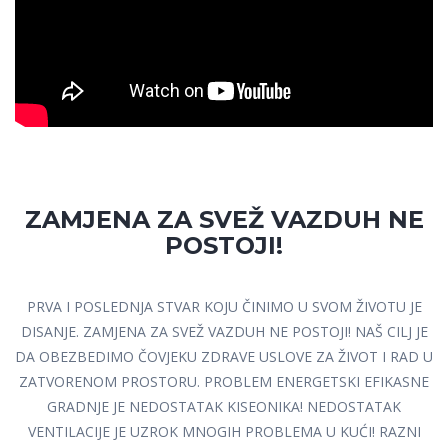
ZAMJENA ZA SVEŽ VAZDUH NE
POSTOJI!
PRVA I POSLEDNJA STVAR KOJU ČINIMO U SVOM ŽIVOTU JE
DISANJE. ZAMJENA ZA SVEŽ VAZDUH NE POSTOJI! NAŠ CILJ JE
DA OBEZBEDIMO ČOVJEKU ZDRAVE USLOVE ZA ŽIVOT I RAD U
ZATVORENOM PROSTORU. PROBLEM ENERGETSKI EFIKASNE
GRADNJE JE NEDOSTATAK KISEONIKA! NEDOSTATAK
VENTILACIJE JE UZROK MNOGIH PROBLEMA U KUĆI! RAZNI