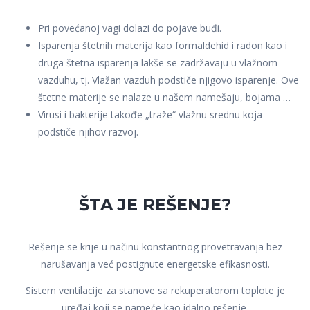
Pri povećanoj vagi dolazi do pojave buđi.
Isparenja štetnih materija kao formaldehid i radon kao i
druga štetna isparenja lakše se zadržavaju u vlažnom
vazduhu, tj. Vlažan vazduh podstiče njigovo isparenje. Ove
štetne materije se nalaze u našem namešaju, bojama …
Virusi i bakterije takođe „traže“ vlažnu srednu koja
podstiče njihov razvoj.
ŠTA JE REŠENJE?
Rešenje se krije u načinu konstantnog provetravanja bez
narušavanja već postignute energetske efikasnosti.
Sistem ventilacije za stanove sa rekuperatorom toplote je
uređaj koji se nameće kao idalno rešenje.