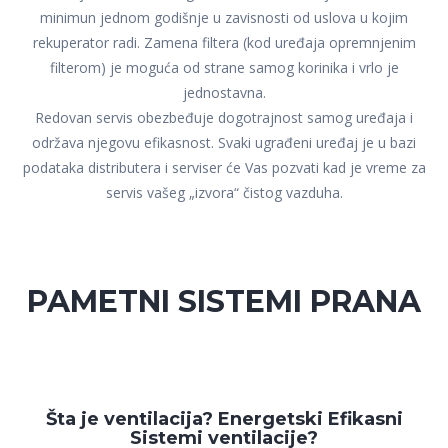
minimun jednom godišnje u zavisnosti od uslova u kojim
rekuperator radi. Zamena filtera (kod uređaja opremnjenim
filterom) je moguća od strane samog korinika i vrlo je
jednostavna.
Redovan servis obezbeđuje dogotrajnost samog uređaja i
održava njegovu efikasnost. Svaki ugrađeni uređaj je u bazi
podataka distributera i serviser će Vas pozvati kad je vreme za
servis vašeg „izvora“ čistog vazduha.
PAMETNI SISTEMI PRANA
Šta je ventilacija? Energetski Efikasni
Sistemi ventilacije?