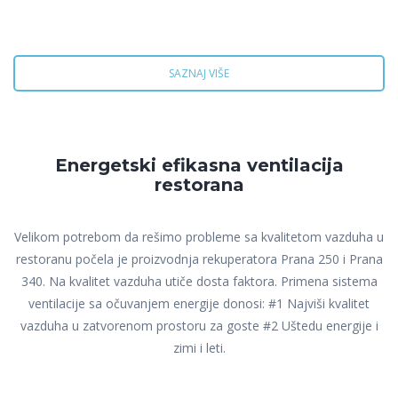
SAZNAJ VIŠE
Energetski efikasna ventilacija
restorana
Velikom potrebom da rešimo probleme sa kvalitetom vazduha u
restoranu počela je proizvodnja rekuperatora Prana 250 i Prana
340. Na kvalitet vazduha utiče dosta faktora. Primena sistema
ventilacije sa očuvanjem energije donosi: #1 Najviši kvalitet
vazduha u zatvorenom prostoru za goste #2 Uštedu energije i
zimi i leti.